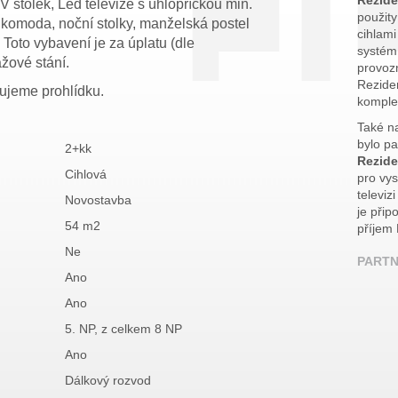
V stolek, Led televize s úhlopříčkou min.
použit
, komoda, noční stolky, manželská postel
cihlam
Toto vybavení je za úplatu (dle
systém
žové stání.
provoz
Rezide
čujeme prohlídku.
komple
Také n
bylo p
2+kk
Rezide
Cihlová
pro vys
televiz
Novostavba
je přip
54 m2
příjem
Ne
PARTN
Ano
Ano
5. NP, z celkem 8 NP
Ano
Dálkový rozvod