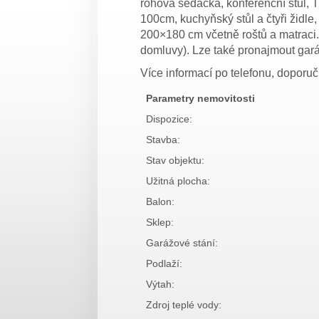
rohová sedačka, konferenční stůl, T
100cm, kuchyňský stůl a čtyři židle
200×180 cm včetně roštů a matraci. 
domluvy). Lze také pronajmout gará
Více informací po telefonu, doporu
Parametry nemovitosti
Dispozice:
Stavba:
Stav objektu:
Užitná plocha:
Balon:
Sklep:
Garážové stání:
Podlaží:
Výtah:
Zdroj teplé vody: