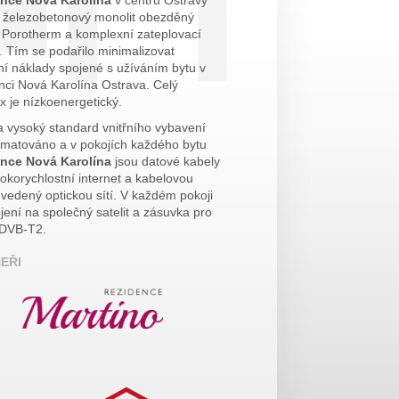
y železobetonový monolit obezděný
i Porotherm a komplexní zateplovací
. Tím se podařilo minimalizovat
ní náklady spojené s užíváním bytu v
nci Nová Karolína Ostrava. Celý
x je nízkoenergetický.
a vysoký standard vnitřního vybavení
amatováno a v pokojích každého bytu
nce Nová Karolína
jsou datové kabely
okorychlostní internet a kabelovou
i vedený optickou sítí. V každém pokoji
ojení na společný satelit a zásuvka pro
 DVB-T2.
EŘI