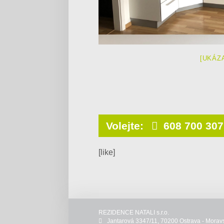
[UKÁZ
Volejte:
608 700 307
[like]
REZIDENCE NATALI s.r.o.
Jantarová 3347/11, 70200 Ostrava - Morav