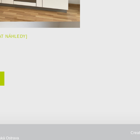
AT NÁHLEDY]
Crea
ská Ostrava