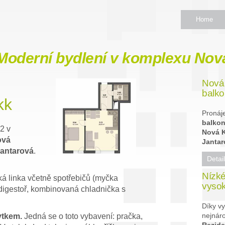
Home
Moderní bydlení v komplexu Nov
Nová 
balk
kk
Pronáj
balko
2 v
Nová K
ová
Jantar
Jantarová
.
Detai
Nízké
á linka včetně spotřebičů (myčka
vysok
, digestoř, kombinovaná chladnička s
Díky vy
nejnáro
ytkem.
Jedná se o toto vybavení: pračka,
Rezide