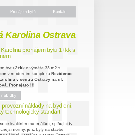
Pronájem bytů
Kontakt
á Karolina Ostrava
Karolina pronájem bytu 1+kk s
onem
em bytu
2+kk
o výměře 33 m2 s
nem
v moderním komplexu
Rezidence
arolina v centru Ostravy na ul.
ová. Pronajato !!!
l nabídky
 provozní náklady na bydlení,
ý technologický standart
soce kvalitním materiálům, splňující ty
čnější normy, jenž byly na stavbě
nce Nová Karolína
v centru Ostravy